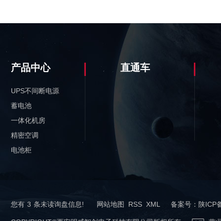
产品中心
直通车
UPS不间断电源
蓄电池
一体化机房
精密空调
电池柜
您有
3
条未读询盘信息!
网站地图
RSS
XML
备案号：
陕ICP备